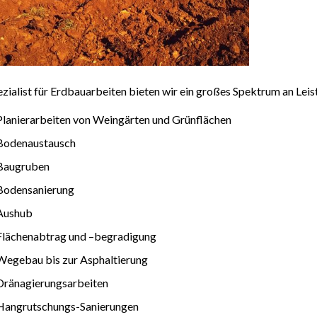
ezialist für Erdbauarbeiten bieten wir ein großes Spektrum an Lei
Planierarbeiten von Weingärten und Grünflächen
Bodenaustausch
Baugruben
Bodensanierung
Aushub
Flächenabtrag und –begradigung
Wegebau bis zur Asphaltierung
Dränagierungsarbeiten
Hangrutschungs-Sanierungen